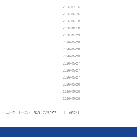
攻读硕士学位研究生的预通知
选名单公示
结果公示
实习招募通知
务专业学位研究生案例竞赛
践成果大赛中获奖
行为与实验经济学论坛并汇报研究成果